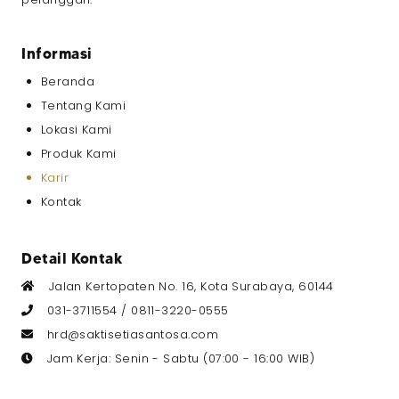
Pendidikan Terakhir
*
Informasi
Beranda
Gaji yang Diharapkan
*
Tentang Kami
Lokasi Kami
Produk Kami
Karir
Upload CV dan Portfolio
*
Kontak
File berformat RAR atau PDF
Ukuran maksimal 5MB
Detail Kontak
Jalan Kertopaten No. 16, Kota Surabaya, 60144
031-3711554 /
0811-3220-0555
hrd@saktisetiasantosa.com
Info Tambahan
Jam Kerja: Senin - Sabtu (07:00 - 16:00 WIB)
Detail skill yang dimiliki