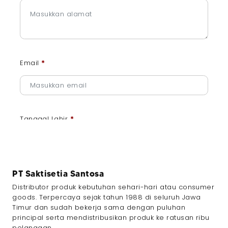
Email
*
Tanggal Lahir
*
PT Saktisetia Santosa
Jenis Kelamin
*
Distributor produk kebutuhan sehari-hari atau consumer
goods. Terpercaya sejak tahun 1988 di seluruh Jawa
Timur dan sudah bekerja sama dengan puluhan
principal serta mendistribusikan produk ke ratusan ribu
pelanggan.