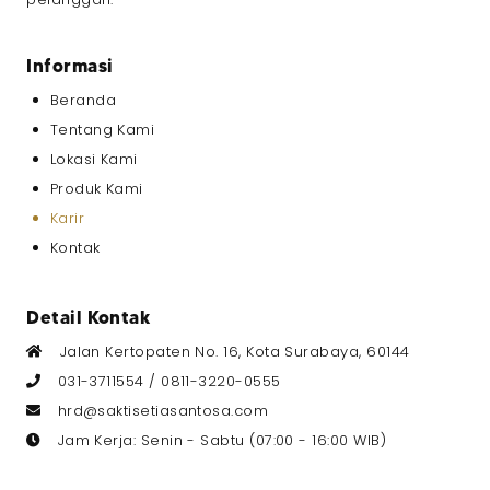
Pendidikan Terakhir
*
Informasi
Beranda
Gaji yang Diharapkan
*
Tentang Kami
Lokasi Kami
Produk Kami
Karir
Upload CV dan Portfolio
*
Kontak
File berformat RAR atau PDF
Ukuran maksimal 5MB
Detail Kontak
Jalan Kertopaten No. 16, Kota Surabaya, 60144
031-3711554 /
0811-3220-0555
hrd@saktisetiasantosa.com
Info Tambahan
Jam Kerja: Senin - Sabtu (07:00 - 16:00 WIB)
Detail skill yang dimiliki