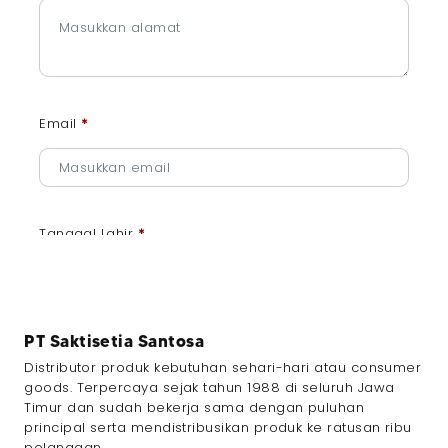
Email
*
Tanggal Lahir
*
PT Saktisetia Santosa
Jenis Kelamin
*
Distributor produk kebutuhan sehari-hari atau consumer
goods. Terpercaya sejak tahun 1988 di seluruh Jawa
Timur dan sudah bekerja sama dengan puluhan
principal serta mendistribusikan produk ke ratusan ribu
pelanggan.