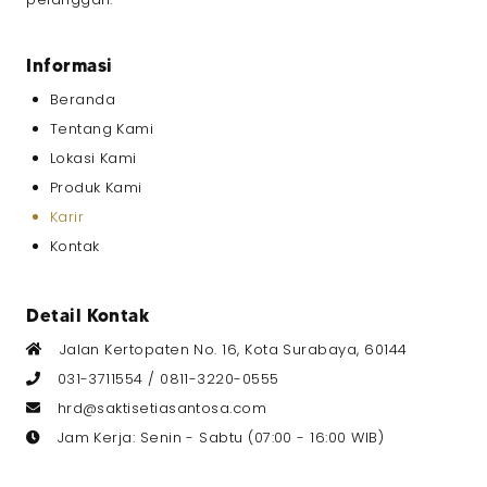
Pendidikan Terakhir
*
Informasi
Beranda
Gaji yang Diharapkan
*
Tentang Kami
Lokasi Kami
Produk Kami
Karir
Upload CV dan Portfolio
*
Kontak
File berformat RAR atau PDF
Ukuran maksimal 5MB
Detail Kontak
Jalan Kertopaten No. 16, Kota Surabaya, 60144
031-3711554 /
0811-3220-0555
hrd@saktisetiasantosa.com
Info Tambahan
Jam Kerja: Senin - Sabtu (07:00 - 16:00 WIB)
Detail skill yang dimiliki