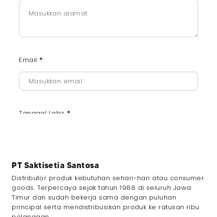
Email
*
Tanggal Lahir
*
PT Saktisetia Santosa
Jenis Kelamin
*
Distributor produk kebutuhan sehari-hari atau consumer
goods. Terpercaya sejak tahun 1988 di seluruh Jawa
Timur dan sudah bekerja sama dengan puluhan
principal serta mendistribusikan produk ke ratusan ribu
pelanggan.