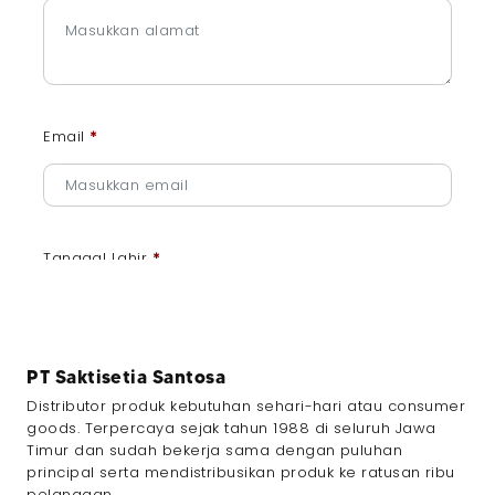
Email
*
Tanggal Lahir
*
PT Saktisetia Santosa
Jenis Kelamin
*
Distributor produk kebutuhan sehari-hari atau consumer
goods. Terpercaya sejak tahun 1988 di seluruh Jawa
Timur dan sudah bekerja sama dengan puluhan
principal serta mendistribusikan produk ke ratusan ribu
pelanggan.