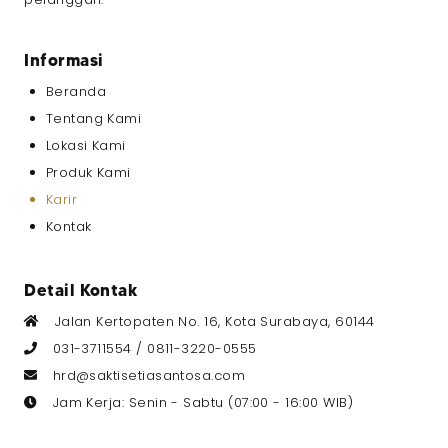
Pendidikan Terakhir
*
Informasi
Beranda
Gaji yang Diharapkan
*
Tentang Kami
Lokasi Kami
Produk Kami
Karir
Upload CV dan Portfolio
*
Kontak
File berformat RAR atau PDF
Ukuran maksimal 5MB
Detail Kontak
Jalan Kertopaten No. 16, Kota Surabaya, 60144
031-3711554 /
0811-3220-0555
hrd@saktisetiasantosa.com
Info Tambahan
Jam Kerja: Senin - Sabtu (07:00 - 16:00 WIB)
Detail skill yang dimiliki